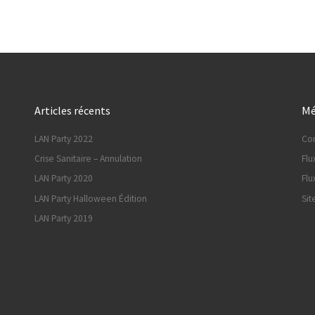
Articles récents
Mé
LAN Party 2022
Co
Crise Sanitaire – Annulation
Flu
LAN Party 2020
Flu
LAN Party Halloween Édition
Sit
LAN Party 2019