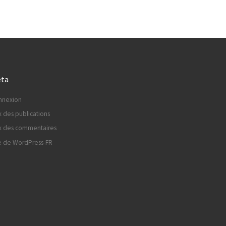
ta
nnexion
x des publications
x des commentaires
e de WordPress-FR